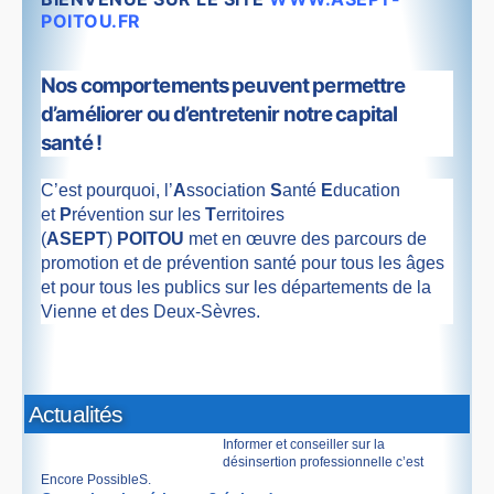
POITOU.FR
Nos comportements peuvent permettre
d’améliorer ou d’entretenir notre capital
santé !
C’est pourquoi, l’
A
ssociation
S
anté
E
ducation
et
P
révention sur les
T
erritoires
(
ASEPT
)
POITOU
met en œuvre des parcours de
promotion et de prévention santé
pour tous les âges
et pour tous les publics sur les départements de la
Vienne et des Deux-Sèvres.
Actualités
Informer et conseiller sur la
désinsertion professionnelle c’est
Encore PossibleS.