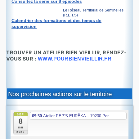
Consultez la série sur 8
épisodes
Le Réseau Territorial de Sentinelles
(R.E.T.S)
Calendrier des formations et des temps de
supervision
TROUVER UN ATELIER BIEN VIEILLIR, RENDEZ-
VOUS SUR :
WWW.POURBIENVIEILLIR.FR
Nos prochaines actions sur le territoire
SEP
09:30
Atelier PEP’S EURÊKA – 79200 Par...
8
mar
2026