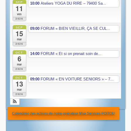
SEP
10:00
Ateliers YOGA DU RIRE – 79400 Sa...
11
ven
2026
SEP
09:00
FORUM « BIEN VIEILLIR, ÇA SE CUL...
15
mar
2026
OCT
14:00
FORUM « Et si on prenait soin de...
6
mar
2026
OCT
09:00
FORUM « EN VOITURE SENIORS » – 7...
13
mar
2026
Calendrier des actions de notre opérateur Msa Services POITOU