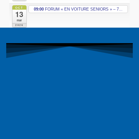
OCT
09:00
FORUM « EN VOITURE SENIORS » – 7...
13
mar
2026