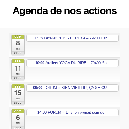
Agenda de nos actions
SEP
09:30
Atelier PEP’S EURÊKA – 79200 Par...
8
mar
2026
SEP
10:00
Ateliers YOGA DU RIRE – 79400 Sa...
11
ven
2026
SEP
09:00
FORUM « BIEN VIEILLIR, ÇA SE CUL...
15
mar
2026
OCT
14:00
FORUM « Et si on prenait soin de...
6
mar
2026