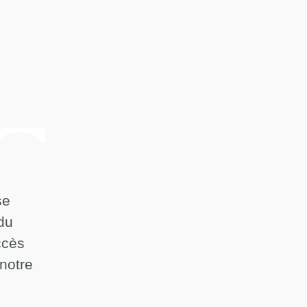
se
 du
ccès
 notre