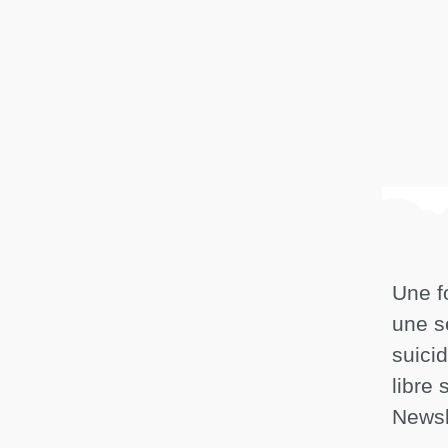
Une f
une s
suici
libre 
Newsl