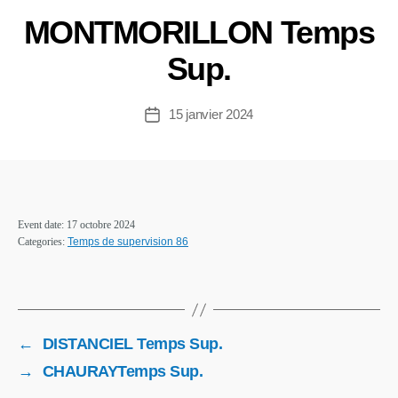
MONTMORILLON Temps
Sup.
15 janvier 2024
Date
de
l’article
Event date: 17 octobre 2024
Categories:
Temps de supervision 86
←
DISTANCIEL Temps Sup.
→
CHAURAYTemps Sup.